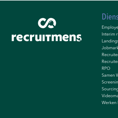
Dien
Employe
Interim r
Landing
Jobmark
Recruite
Recruite
RPO
Samen 
Screeni
Sourcin
Videoma
Werken 