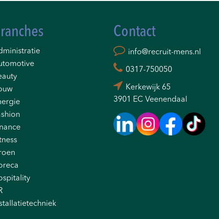
ranches
Contact
ministratie
info@recruit-mens.nl
utomotive
0317-750050
eauty
Kerkewijk 65
ouw
3901 EC Veenendaal
nergie
ashion
inance
tness
roen
oreca
spitality
R
stallatietechniek