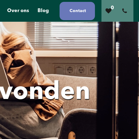
0
Over ons
Blog
Contact
gevonden