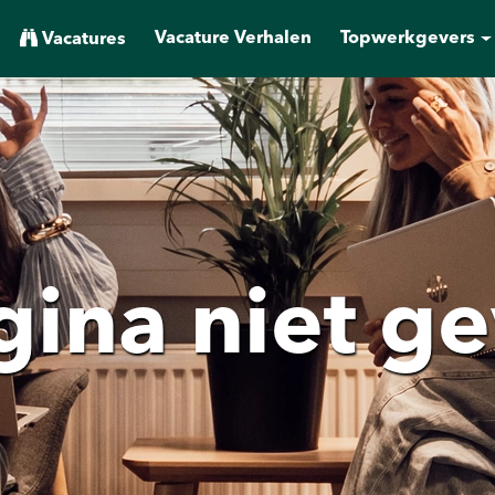
Vacature Verhalen
Topwerkgevers
Vacatures
gina niet 