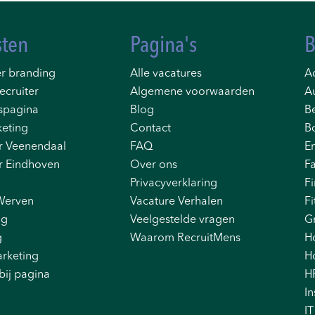
sten
Pagina's
B
r branding
Alle vacatures
Ad
ecruiter
Algemene voorwaarden
A
spagina
Blog
B
eting
Contact
B
r Veenendaal
FAQ
E
r Eindhoven
Over ons
F
Privacyverklaring
F
Werven
Vacature Verhalen
Fi
ng
Veelgestelde vragen
G
g
Waarom RecruitMens
H
rketing
Ho
bij pagina
H
In
IT