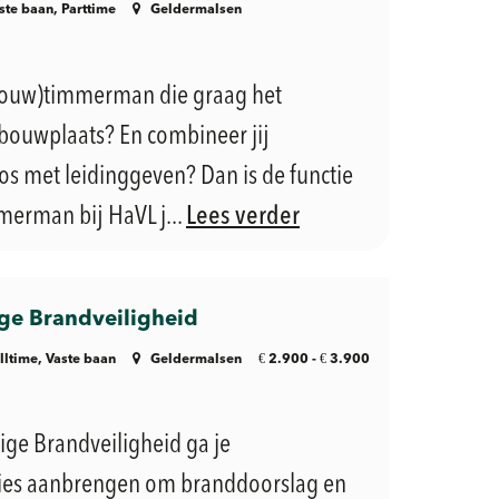
ste baan, Parttime
Geldermalsen
fbouw)timmerman die graag het
bouwplaats? En combineer jij
 met leidinggeven? Dan is de functie
erman bij HaVL j...
Lees verder
e Brandveiligheid
€
€
lltime, Vaste baan
Geldermalsen
2.900 -
3.900
ge Brandveiligheid ga je
ies aanbrengen om branddoorslag en