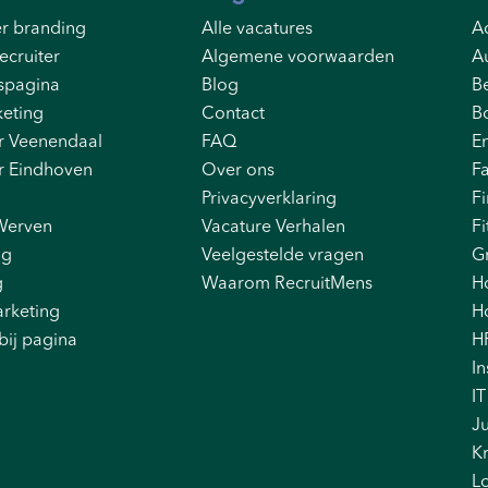
r branding
Alle vacatures
Ad
ecruiter
Algemene voorwaarden
A
spagina
Blog
B
eting
Contact
B
r Veenendaal
FAQ
E
r Eindhoven
Over ons
F
Privacyverklaring
F
Werven
Vacature Verhalen
Fi
ng
Veelgestelde vragen
G
g
Waarom RecruitMens
H
rketing
Ho
bij pagina
H
In
IT
Ju
K
Lo