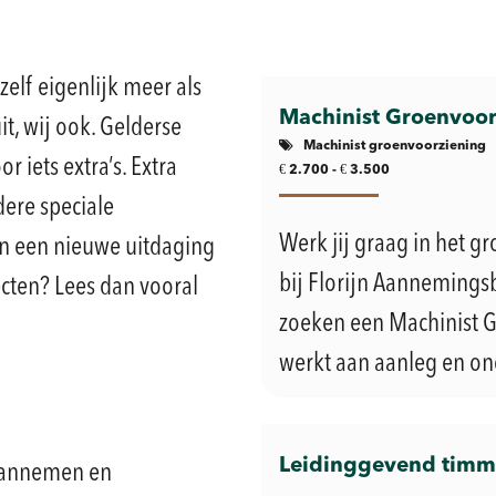
elf eigenlijk meer als
Machinist Groenvoor
t, wij ook. Gelderse
Machinist groenvoorziening
 iets extra’s. Extra
€
€
2.700 -
3.500
dere speciale
Werk jij graag in het 
an een nieuwe uitdaging
bij Florijn Aannemingsb
jecten? Lees dan vooral
zoeken een Machinist G
werkt aan aanleg en on
Leidinggevend tim
 aannemen en