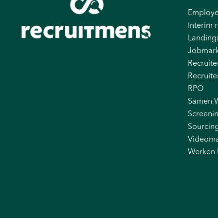
Employe
Interim r
Landing
Jobmark
Recruite
Recruite
RPO
Samen 
Screeni
Sourcin
Videoma
Werken 