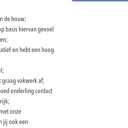
in de bouw;
op basis hiervan gevoel
gen;
tiatief en hebt een hoog
l;
rt graag vakwerk af;
goed onderling contact
rijk;
 met onze
 jij ook een