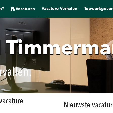
n?
Vacature Verhalen
Topwerkgever
Vacatures
d Timmerma
rvallen.
 vacature
Nieuwste vacatur