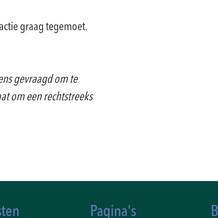
eactie graag tegemoet.
ens gevraagd om te
at om een rechtstreeks
sten
Pagina's
B