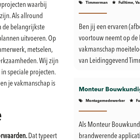
Timmerman
Fulltime, Va
projecten waarbij
ijn. Als allround
Ben jij een ervaren (a
 de belangrijkste
voortouw neemt op de 
e plannen uitvoeren. Op
vakmanschap moeiteloos
immerwerk, metselen,
van Leidinggevend Timm
rkzaamheden. Wij zijn
in speciale projecten.
 en je vakmanschap is
Monteur Bouwkundig
Montagemedewerker
Fu
e
Als Monteur Bouwkundi
orwaarden.
Dat typeert
brandwerende applicat