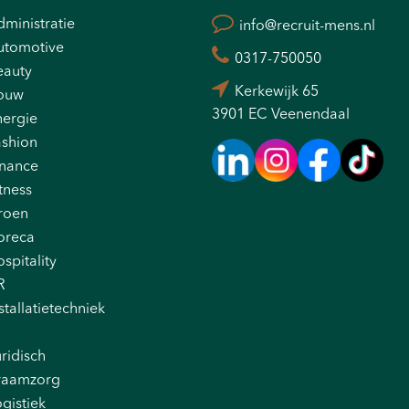
ministratie
info@recruit-mens.nl
utomotive
0317-750050
eauty
Kerkewijk 65
ouw
3901 EC Veenendaal
nergie
ashion
inance
tness
roen
oreca
spitality
R
stallatietechniek
ridisch
raamzorg
gistiek