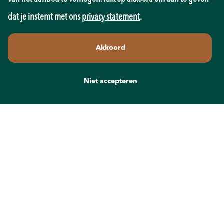
Operator
Fulltime, Vaste baan, Onbepaalde tijd, Bepaalde tijd
dat je instemt met ons
privacy statement
.
Wil jij werken met moderne machines én bijdragen aan een duurzamere
Akkoord
wereld?Zoek jij een baan als Machine Operator, Procesoperator of Operator
in de productie? Dan is dit een vacature die je niet vaak tegenkomt!Bij
Niet accepteren
Interf...
Lees verder
Solliciteer