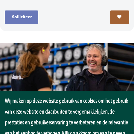
Solliciteer
Wij maken op deze website gebruik van cookies om het gebruik
van deze website en daarbuiten te vergemakkelijken, de
Machine Operator 3 Ploegendiensten
prestaties en gebruikerservaring te verbeteren en de relevantie
van het aanbod te verhogen. Klik op akkoord om aan te geven