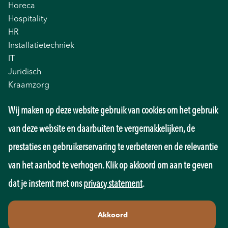
Horeca
Hospitality
HR
Installatietechniek
IT
Juridisch
Kraamzorg
Logistiek
Wij maken op deze website gebruik van cookies om het gebruik
Management
Marketing
van deze website en daarbuiten te vergemakkelijken, de
Onderwijs
prestaties en gebruikerservaring te verbeteren en de relevantie
Overheid
Pedagogiek
van het aanbod te verhogen. Klik op akkoord om aan te geven
Productie
dat je instemt met ons
privacy statement
.
Retail
Sales
Akkoord
Techniek