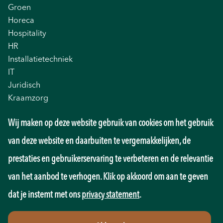
Groen
Horeca
Hospitality
HR
Installatietechniek
IT
Juridisch
Kraamzorg
Logistiek
Wij maken op deze website gebruik van cookies om het gebruik
Management
Marketing
van deze website en daarbuiten te vergemakkelijken, de
Onderwijs
prestaties en gebruikerservaring te verbeteren en de relevantie
Overheid
Pedagogiek
van het aanbod te verhogen. Klik op akkoord om aan te geven
Productie
dat je instemt met ons
privacy statement
.
Retail
Sales