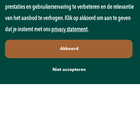
Onderwijs
prestaties en gebruikerservaring te verbeteren en de relevantie
Overheid
Pedagogiek
van het aanbod te verhogen. Klik op akkoord om aan te geven
Productie
dat je instemt met ons
privacy statement
.
Retail
Sales
Akkoord
Techniek
Transport
Wellness
Niet accepteren
Zorg
Contact
info@recruit-mens.nl
0317-750050
Kerkewijk 65
3901 EC Veenendaal