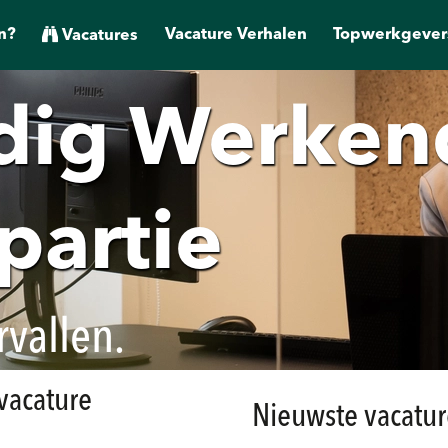
n?
Vacature Verhalen
Topwerkgever
Vacatures
dig Werken
partie
rvallen.
 vacature
Nieuwste vacatur