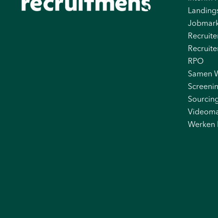
Landing
Jobmark
Recruite
Recruite
RPO
Samen 
Screeni
Sourcin
Videoma
Werken 