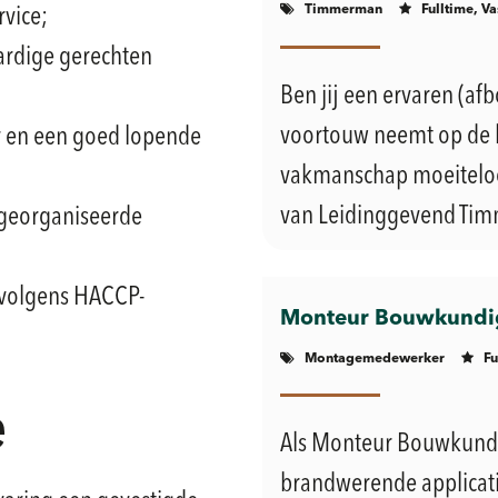
Timmerman
Fulltime, Va
rvice;
ardige gerechten
Ben jij een ervaren (a
voortouw neemt op de 
r en een goed lopende
vakmanschap moeiteloos
van Leidinggevend Timm
georganiseerde
 volgens HACCP-
Monteur Bouwkundig
Montagemedewerker
Fu
e
Als Monteur Bouwkundi
brandwerende applicat