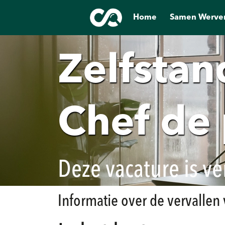
Home
Samen Werve
Zelfstan
Chef de 
Deze vacature is ve
Informatie over de vervallen