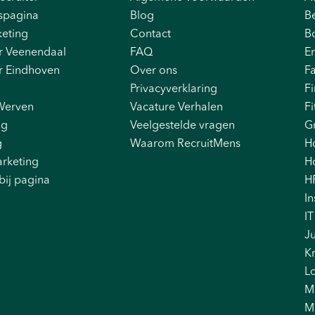
spagina
Blog
B
eting
Contact
B
r Veenendaal
FAQ
E
r Eindhoven
Over ons
F
Privacyverklaring
F
Werven
Vacature Verhalen
Fi
ng
Veelgestelde vragen
G
g
Waarom RecruitMens
H
rketing
Ho
bij pagina
H
In
IT
Ju
K
Lo
M
M