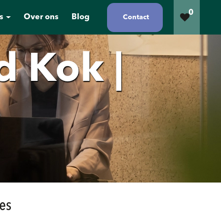
0
s
Over ons
Blog
Contact
d Kok |
es