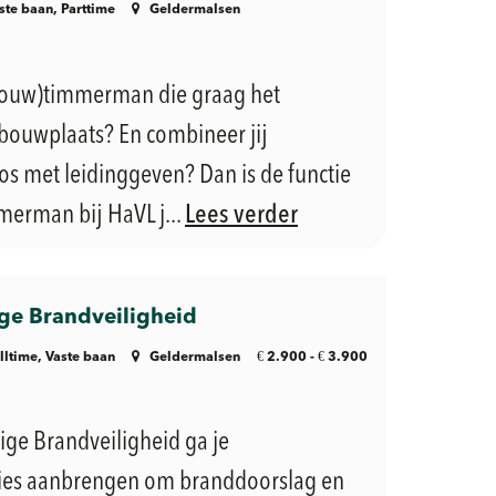
ste baan, Parttime
Geldermalsen
fbouw)timmerman die graag het
bouwplaats? En combineer jij
 met leidinggeven? Dan is de functie
erman bij HaVL j...
Lees verder
e Brandveiligheid
€
€
lltime, Vaste baan
Geldermalsen
2.900 -
3.900
ge Brandveiligheid ga je
ies aanbrengen om branddoorslag en