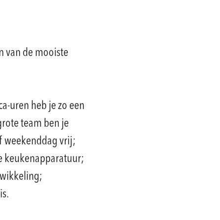
n van de mooiste
a-uren heb je zo een
grote team ben je
f weekenddag vrij;
e keukenapparatuur;
twikkeling;
is.