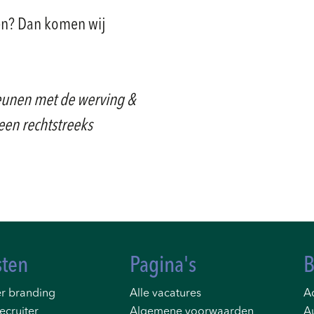
ken? Dan komen wij
eunen met de werving &
een rechtstreeks
sten
Pagina's
B
r branding
Alle vacatures
Ad
ecruiter
Algemene voorwaarden
A