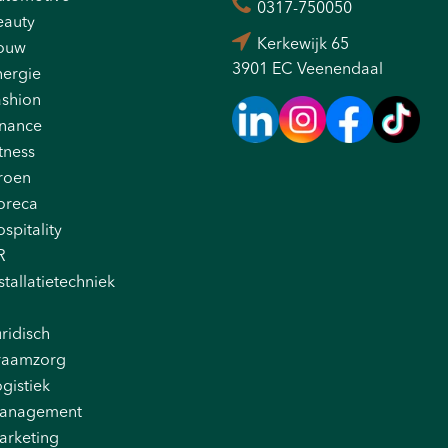
0317-750050
eauty
Kerkewijk 65
ouw
3901 EC Veenendaal
nergie
ashion
inance
tness
roen
oreca
spitality
R
stallatietechniek
ridisch
raamzorg
gistiek
anagement
arketing