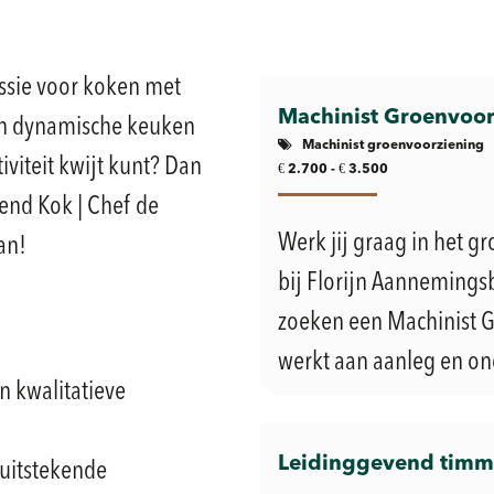
assie voor koken met
Machinist Groenvoor
een dynamische keuken
Machinist groenvoorziening
tiviteit kwijt kunt? Dan
€
€
2.700 -
3.500
kend Kok | Chef de
Werk jij graag in het 
an!
bij Florijn Aannemingsb
zoeken een Machinist G
werkt aan aanleg en on
 kwalitatieve
Leidinggevend tim
uitstekende