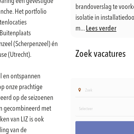
varing een gevestigde
brandoverslag te voor
nche. Het portfolio
isolatie in installatie
tenlocaties
m...
Lees verder
Buitenplaats
nzeel (Scherpenzeel) én
Zoek vacatures
e (Utrecht).
el en ontspannen
 op onze prachtige
ireerd op de seizoenen
em gecombineerd met
ken van LIZ is ook
ling van de