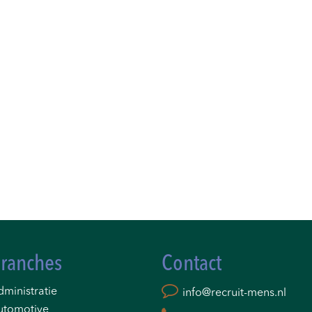
ranches
Contact
ministratie
info@recruit-mens.nl
utomotive