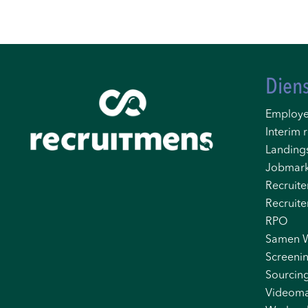
Dien
Employe
Interim r
Landing
Jobmark
Recruite
Recruite
RPO
Samen 
Screeni
Sourcin
Videoma