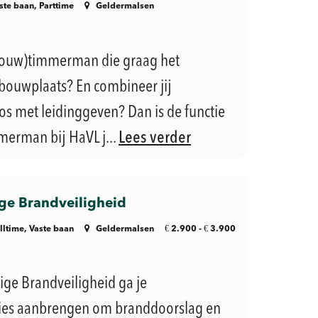
ste baan, Parttime
Geldermalsen
fbouw)timmerman die graag het
bouwplaats? En combineer jij
 met leidinggeven? Dan is de functie
erman bij HaVL j...
Lees verder
e Brandveiligheid
€
€
lltime, Vaste baan
Geldermalsen
2.900 -
3.900
ge Brandveiligheid ga je
ies aanbrengen om branddoorslag en