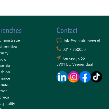
ranches
Contact
ministratie
info@recruit-mens.nl
utomotive
0317-750050
eauty
Kerkewijk 65
ouw
3901 EC Veenendaal
nergie
ashion
inance
tness
roen
oreca
spitality