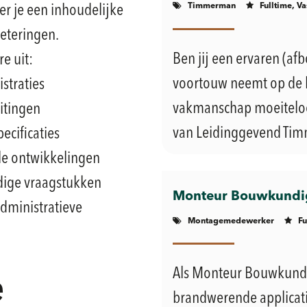
Timmerman
Fulltime, Va
ver je een inhoudelijke
eteringen.
Ben jij een ervaren (a
e uit:
voortouw neemt op de 
straties
vakmanschap moeiteloos
itingen
van Leidinggevend Timm
ecificaties
ële ontwikkelingen
dige vraagstukken
Monteur Bouwkundig
administratieve
Montagemedewerker
Fu
Als Monteur Bouwkundi
e
brandwerende applicat