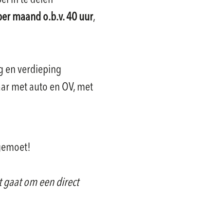
bel in te delen
per maand o.b.v. 40 uur
,
g en verdieping
ar met auto en OV, met
egemoet!
 gaat om een direct