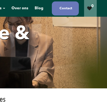
0
s
Over ons
Blog
Contact
e &
es