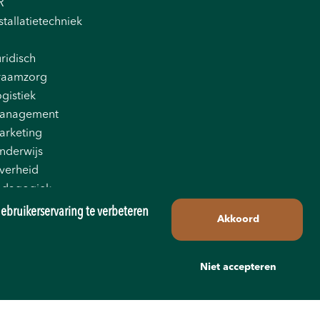
R
stallatietechniek
ridisch
raamzorg
gistiek
anagement
arketing
nderwijs
verheid
edagogiek
oductie
ebruikerservaring te verbeteren
Akkoord
tail
les
echniek
Niet accepteren
ransport
ellness
org