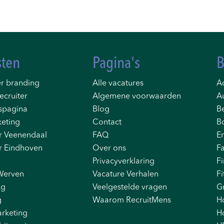
sten
Pagina's
B
r branding
Alle vacatures
Ad
ecruiter
Algemene voorwaarden
A
spagina
Blog
B
eting
Contact
B
r Veenendaal
FAQ
E
r Eindhoven
Over ons
F
Privacyverklaring
F
Werven
Vacature Verhalen
Fi
ng
Veelgestelde vragen
G
g
Waarom RecruitMens
H
rketing
Ho