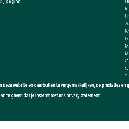
bij pagina
H
In
IT
Ju
K
Lo
M
M
O
O
P
Pr
 deze website en daarbuiten te vergemakkelijken, de prestaties en g
Re
aan te geven dat je instemt met ons
privacy statement
.
Sa
T
T
W
Z