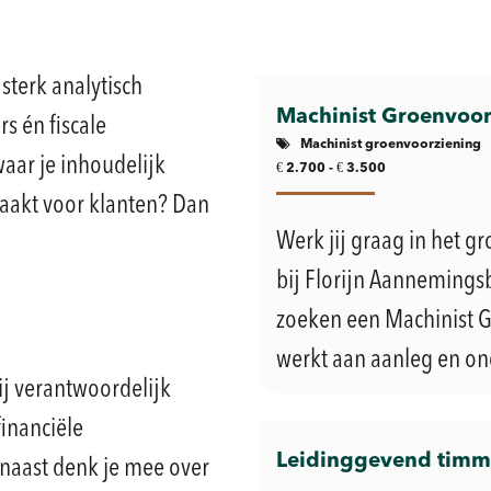
 sterk analytisch
Machinist Groenvoor
s én fiscale
Machinist groenvoorziening
waar je inhoudelijk
€
€
2.700 -
3.500
maakt voor klanten? Dan
Werk jij graag in het 
bij Florijn Aannemingsb
zoeken een Machinist G
werkt aan aanleg en on
ij verantwoordelijk
financiële
Leidinggevend tim
rnaast denk je mee over