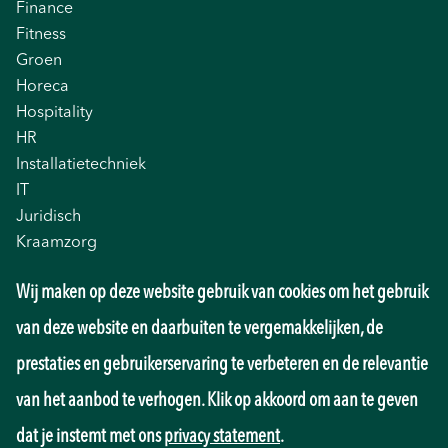
Finance
Fitness
Groen
Horeca
Hospitality
HR
Installatietechniek
IT
Juridisch
Kraamzorg
Logistiek
Wij maken op deze website gebruik van cookies om het gebruik
Management
Marketing
van deze website en daarbuiten te vergemakkelijken, de
Onderwijs
prestaties en gebruikerservaring te verbeteren en de relevantie
Overheid
Pedagogiek
van het aanbod te verhogen. Klik op akkoord om aan te geven
Productie
dat je instemt met ons
privacy statement
.