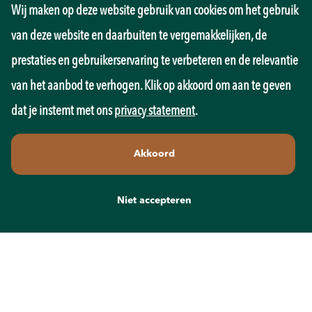
Wij maken op deze website gebruik van cookies om het gebruik
Management
Marketing
van deze website en daarbuiten te vergemakkelijken, de
Onderwijs
prestaties en gebruikerservaring te verbeteren en de relevantie
Overheid
Pedagogiek
van het aanbod te verhogen. Klik op akkoord om aan te geven
Productie
dat je instemt met ons
privacy statement
.
Retail
Sales
Akkoord
Techniek
Transport
Wellness
Niet accepteren
Zorg
Contact
info@recruit-mens.nl
0317-750050
Kerkewijk 65