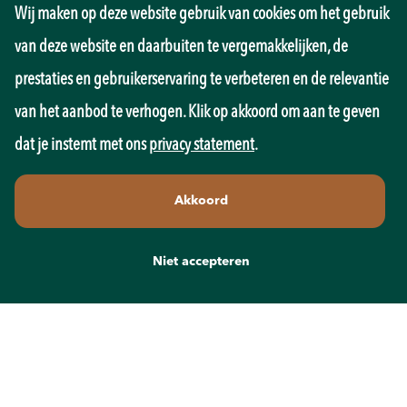
Wij maken op deze website gebruik van cookies om het gebruik
Management
Marketing
van deze website en daarbuiten te vergemakkelijken, de
Onderwijs
prestaties en gebruikerservaring te verbeteren en de relevantie
Overheid
Pedagogiek
van het aanbod te verhogen. Klik op akkoord om aan te geven
Productie
dat je instemt met ons
privacy statement
.
Retail
Sales
Akkoord
Techniek
Transport
Wellness
Niet accepteren
Zorg
Contact
info@recruit-mens.nl
0317-750050
Kerkewijk 65