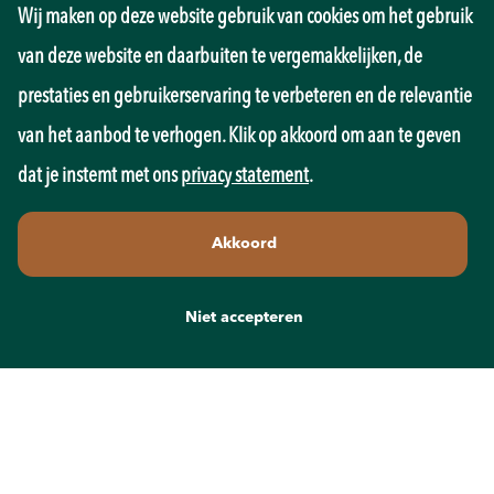
Wij maken op deze website gebruik van cookies om het gebruik
Management
Marketing
van deze website en daarbuiten te vergemakkelijken, de
Onderwijs
prestaties en gebruikerservaring te verbeteren en de relevantie
Overheid
Pedagogiek
van het aanbod te verhogen. Klik op akkoord om aan te geven
Productie
dat je instemt met ons
privacy statement
.
Retail
Sales
Akkoord
Techniek
Transport
Wellness
Niet accepteren
Zorg
Contact
info@recruit-mens.nl
0317-750050