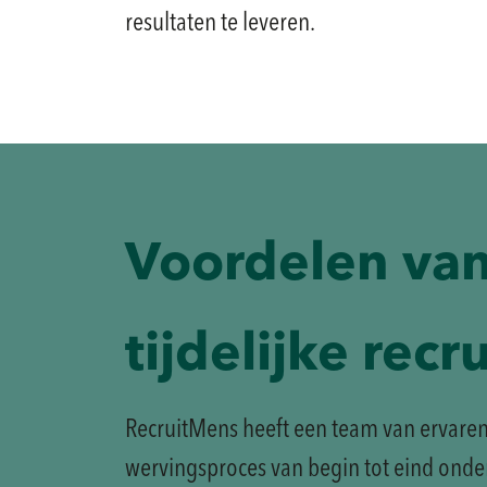
resultaten te leveren.
Voordelen va
tijdelijke recr
RecruitMens heeft een team van ervaren 
wervingsproces van begin tot eind ond