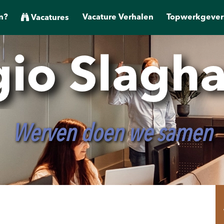
n?
Vacature Verhalen
Topwerkgever
Vacatures
io Slagh
Werven doen we samen