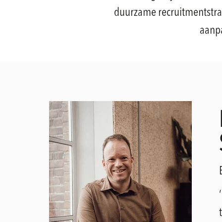
duurzame recruitmentstrat
aanpa