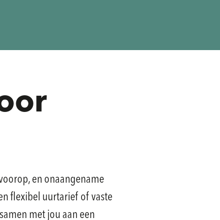
oor
ons voorop, en onaangename
n flexibel uurtarief of vaste
n samen met jou aan een