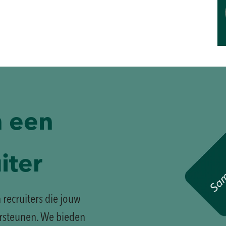
n een
uiter
recruiters die jouw
ersteunen. We bieden