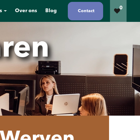
0
s
Over ons
Blog
Contact
aren
Werven
,