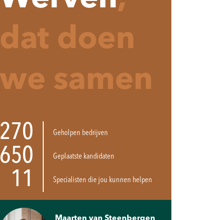
dat doen
we samen
270
Geholpen bedrijven
650
Geplaatste kandidaten
11
Specialisten die jou kunnen helpen
Maarten van Steenbergen