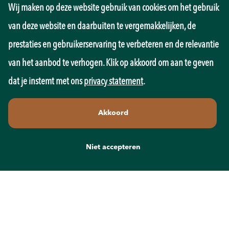
Wij maken op deze website gebruik van cookies om het gebruik
Management
Marketing
van deze website en daarbuiten te vergemakkelijken, de
Onderwijs
prestaties en gebruikerservaring te verbeteren en de relevantie
Overheid
Pedagogiek
van het aanbod te verhogen. Klik op akkoord om aan te geven
Productie
dat je instemt met ons
privacy statement
.
Retail
Sales
Akkoord
Techniek
Transport
Wellness
Niet accepteren
Zorg
Contact
info@recruit-mens.nl
0317-750050