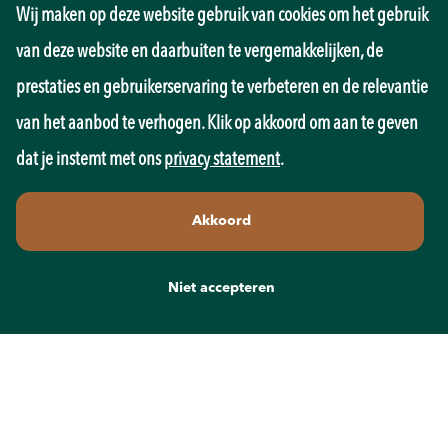
Wij maken op deze website gebruik van cookies om het gebruik
Management
Marketing
van deze website en daarbuiten te vergemakkelijken, de
Onderwijs
prestaties en gebruikerservaring te verbeteren en de relevantie
Overheid
Pedagogiek
van het aanbod te verhogen. Klik op akkoord om aan te geven
Productie
dat je instemt met ons
privacy statement
.
Retail
Sales
Akkoord
Techniek
Transport
Wellness
Niet accepteren
Zorg
Contact
info@recruit-mens.nl
0317-750050