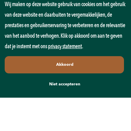
Wij maken op deze website gebruik van cookies om het gebruik
Management
Marketing
van deze website en daarbuiten te vergemakkelijken, de
Onderwijs
prestaties en gebruikerservaring te verbeteren en de relevantie
Overheid
Pedagogiek
van het aanbod te verhogen. Klik op akkoord om aan te geven
Productie
dat je instemt met ons
privacy statement
.
Retail
Sales
Akkoord
Techniek
Transport
Wellness
Niet accepteren
Zorg
Contact
info@recruit-mens.nl
0317-750050
Kerkewijk 65