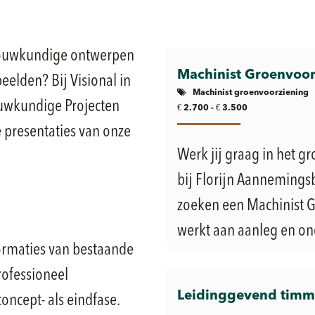
e bouwkundige ontwerpen
Machinist Groenvoor
beelden? Bij Visional in
Machinist groenvoorziening
uwkundige Projecten
€
€
2.700 -
3.500
e presentaties van onze
Werk jij graag in het 
bij Florijn Aannemingsb
zoeken een Machinist G
werkt aan aanleg en on
ormaties van bestaande
ofessioneel
Leidinggevend tim
concept- als eindfase.