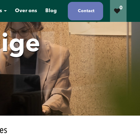
0
s
Over ons
Blog
Contact
ige
es