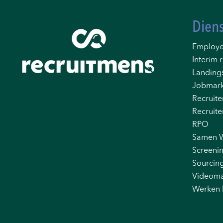
Dien
Employe
Interim r
Landing
Jobmark
Recruite
Recruite
RPO
Samen 
Screeni
Sourcin
Videoma
Werken 