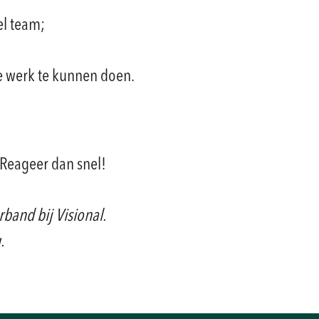
el team;
e werk te kunnen doen.
? Reageer dan snel!
band bij Visional.
.