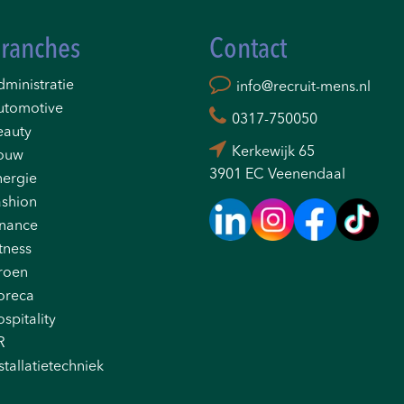
ranches
Contact
ministratie
info@recruit-mens.nl
utomotive
0317-750050
eauty
Kerkewijk 65
ouw
3901 EC Veenendaal
nergie
ashion
inance
tness
roen
oreca
spitality
R
stallatietechniek