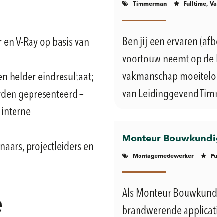
Timmerman
Fulltime, Va
Ben jij een ervaren (a
r en V-Ray op basis van
voortouw neemt op de 
vakmanschap moeiteloos
en helder eindresultaat;
van Leidinggevend Timm
rden gepresenteerd –
 interne
Monteur Bouwkundig
ars, projectleiders en
Montagemedewerker
Fu
Als Monteur Bouwkundi
e
brandwerende applicat