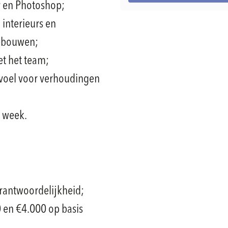
y en Photoshop;
 interieurs en
gebouwen;
t het team;
evoel voor verhoudingen
r week.
erantwoordelijkheid;
 en €4.000 op basis