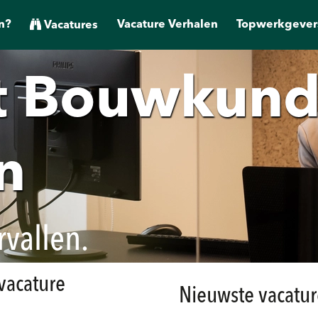
n?
Vacature Verhalen
Topwerkgever
Vacatures
st Bouwkund
n
rvallen.
 vacature
Nieuwste vacatur