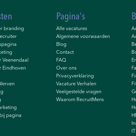
sten
Pagina's
B
r branding
Alle vacatures
Ad
ecruiter
Algemene voorwaarden
A
spagina
Blog
B
eting
Contact
B
r Veenendaal
FAQ
E
r Eindhoven
Over ons
F
Privacyverklaring
F
Werven
Vacature Verhalen
Fi
ng
Veelgestelde vragen
G
g
Waarom RecruitMens
H
rketing
Ho
bij pagina
H
In
IT