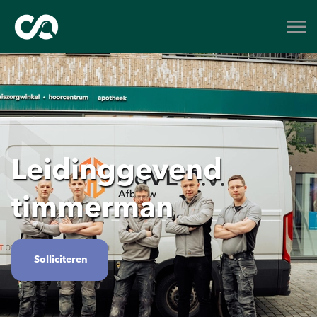
Leidinggevend
timmerman
Solliciteren