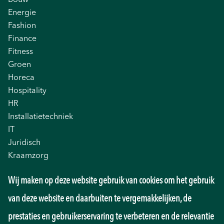
Bouw
Energie
Fashion
Finance
Fitness
Groen
Horeca
Hospitality
HR
Installatietechniek
IT
Juridisch
Kraamzorg
Logistiek
Wij maken op deze website gebruik van cookies om het gebruik
Management
Marketing
van deze website en daarbuiten te vergemakkelijken, de
Onderwijs
prestaties en gebruikerservaring te verbeteren en de relevantie
Overheid