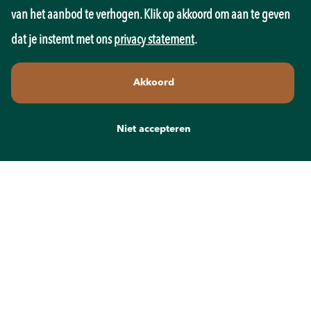
Pedagogiek
van het aanbod te verhogen. Klik op akkoord om aan te geven
Productie
dat je instemt met ons
privacy statement
.
Retail
Sales
Akkoord
Techniek
Transport
Wellness
Niet accepteren
Zorg
Contact
info@recruit-mens.nl
0317-750050
Kerkewijk 65
3901 EC Veenendaal