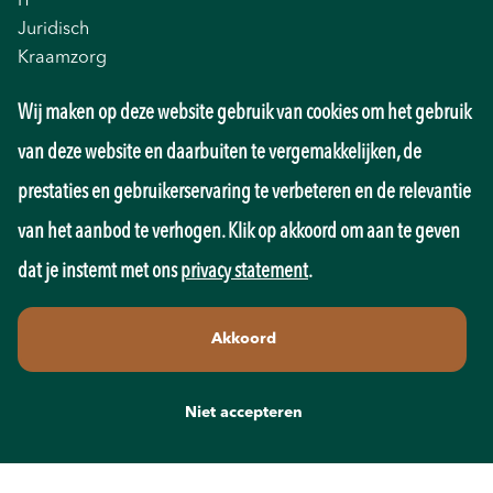
IT
Juridisch
Kraamzorg
Logistiek
Wij maken op deze website gebruik van cookies om het gebruik
Management
Marketing
van deze website en daarbuiten te vergemakkelijken, de
Onderwijs
prestaties en gebruikerservaring te verbeteren en de relevantie
Overheid
Pedagogiek
van het aanbod te verhogen. Klik op akkoord om aan te geven
Productie
dat je instemt met ons
privacy statement
.
Retail
Sales
Akkoord
Techniek
Transport
Wellness
Niet accepteren
Zorg
Contact