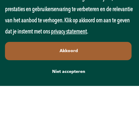
Onderwijs
prestaties en gebruikerservaring te verbeteren en de relevantie
Overheid
Pedagogiek
van het aanbod te verhogen. Klik op akkoord om aan te geven
Productie
dat je instemt met ons
privacy statement
.
Retail
Sales
Akkoord
Techniek
Transport
Wellness
Niet accepteren
Zorg
Contact
info@recruit-mens.nl
0317-750050
Kerkewijk 65
3901 EC Veenendaal