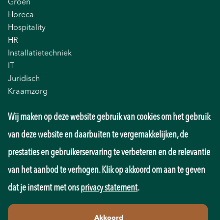
Groen
Horeca
Hospitality
HR
Installatietechniek
IT
Juridisch
Kraamzorg
Logistiek
Wij maken op deze website gebruik van cookies om het gebruik
Management
Marketing
van deze website en daarbuiten te vergemakkelijken, de
Onderwijs
prestaties en gebruikerservaring te verbeteren en de relevantie
Overheid
Pedagogiek
van het aanbod te verhogen. Klik op akkoord om aan te geven
Productie
dat je instemt met ons
privacy statement
.
Retail
Sales
Akkoord
Techniek