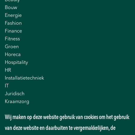
Beauty
Bouw
Energie
Fashion
Finance
Fitness
Groen
Horeca
Hospitality
HR
Installatietechniek
IT
Juridisch
Kraamzorg
Logistiek
Wij maken op deze website gebruik van cookies om het gebruik
Management
Marketing
van deze website en daarbuiten te vergemakkelijken, de
Onderwijs