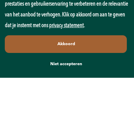
prestaties en gebruikerservaring te verbeteren en de relevantie
Overheid
Pedagogiek
van het aanbod te verhogen. Klik op akkoord om aan te geven
Productie
dat je instemt met ons
privacy statement
.
Retail
Sales
Akkoord
Techniek
Transport
Wellness
Niet accepteren
Zorg
Contact
info@recruit-mens.nl
0317-750050
Kerkewijk 65
3901 EC Veenendaal