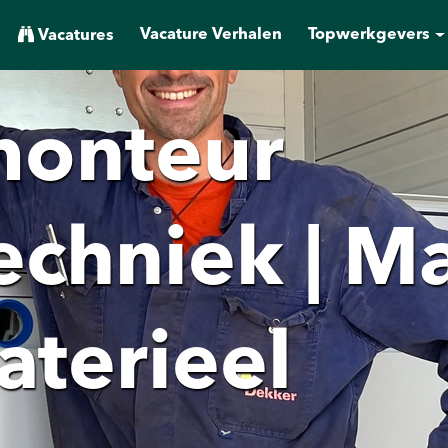
Vacature Verhalen
Topwerkgevers
Vacatures
monteur
echniek | M
aterieel