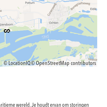
© LocationIQ
© OpenStreetMap contributors
maritieme wereld. Je houdt ervan om storingen