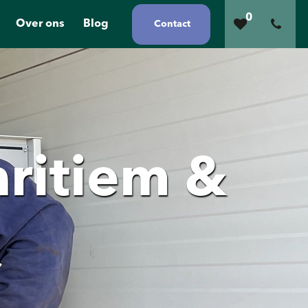
0
Over ons
Blog
Contact
aritiem &