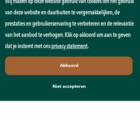
Wij maken op deze website gebruik van cookies om het gebruik
Management
Marketing
van deze website en daarbuiten te vergemakkelijken, de
Onderwijs
prestaties en gebruikerservaring te verbeteren en de relevantie
Overheid
Pedagogiek
van het aanbod te verhogen. Klik op akkoord om aan te geven
Productie
dat je instemt met ons
privacy statement
.
Retail
Sales
Akkoord
Techniek
Transport
Wellness
Niet accepteren
Zorg
Contact
info@recruit-mens.nl
0317-750050
Kerkewijk 65