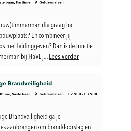
ste baan, Parttime
Geldermalsen
fbouw)timmerman die graag het
bouwplaats? En combineer jij
 met leidinggeven? Dan is de functie
erman bij HaVL j...
Lees verder
e Brandveiligheid
€
€
lltime, Vaste baan
Geldermalsen
2.900 -
3.900
ge Brandveiligheid ga je
ies aanbrengen om branddoorslag en