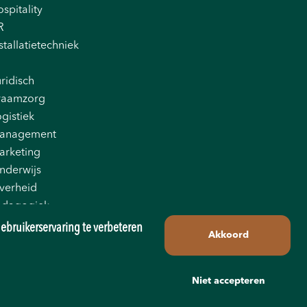
spitality
R
stallatietechniek
ridisch
raamzorg
gistiek
anagement
arketing
nderwijs
verheid
edagogiek
oductie
ebruikerservaring te verbeteren
Akkoord
tail
les
echniek
Niet accepteren
ransport