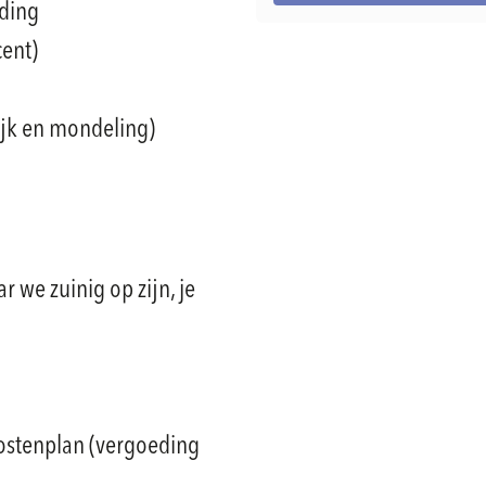
iding
cent)
ijk en mondeling)
 we zuinig op zijn, je
kostenplan (vergoeding