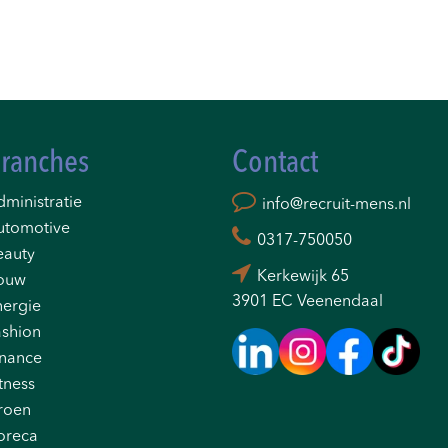
ranches
Contact
ministratie
info@recruit-mens.nl
utomotive
0317-750050
eauty
Kerkewijk 65
ouw
3901 EC Veenendaal
nergie
ashion
inance
tness
roen
oreca