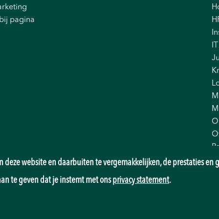
rketing
Ho
bij pagina
H
In
IT
Ju
K
Lo
M
M
O
O
P
Pr
 deze website en daarbuiten te vergemakkelijken, de prestaties en g
Re
aan te geven dat je instemt met ons
privacy statement
.
Sa
T
T