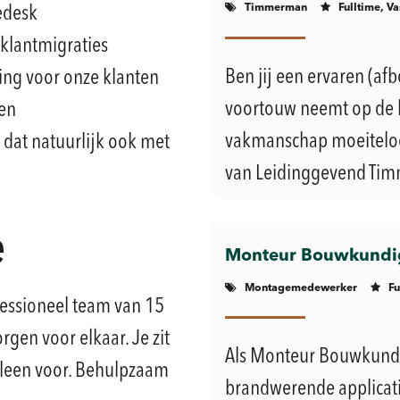
Timmerman
Fulltime, Va
cedesk
klantmigraties
Ben jij een ervaren (a
ing voor onze klanten
voortouw neemt op de 
en
vakmanschap moeiteloos
n dat natuurlijk ook met
van Leidinggevend Timm
e
Monteur Bouwkundig
Montagemedewerker
Fu
ofessioneel team van 15
gen voor elkaar. Je zit
Als Monteur Bouwkundi
alleen voor. Behulpzaam
brandwerende applicat