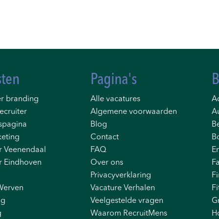
sten
Pagina's
B
r branding
Alle vacatures
Ad
ecruiter
Algemene voorwaarden
A
spagina
Blog
B
eting
Contact
B
r Veenendaal
FAQ
E
r Eindhoven
Over ons
F
Privacyverklaring
F
Werven
Vacature Verhalen
Fi
ng
Veelgestelde vragen
G
g
Waarom RecruitMens
H