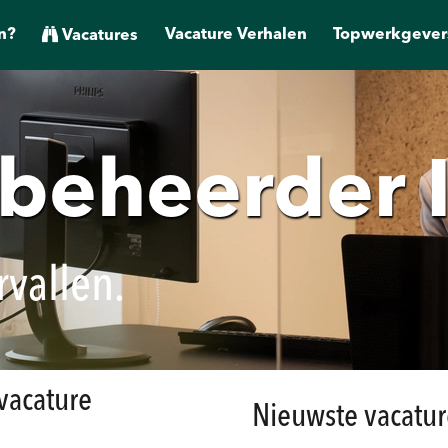
n?
Vacature Verhalen
Topwerkgever
Vacatures
beheerder 
rvallen.
 vacature
Nieuwste vacatur