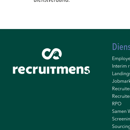
dienstverband.
Dien
Employe
Interim r
Landing
Jobmark
Recruite
Recruite
RPO
Samen 
Screeni
Sourcin