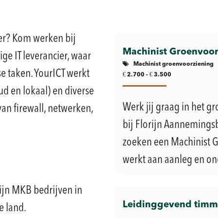
er? Kom werken bij
Machinist Groenvoor
ige IT leverancier, waar
Machinist groenvoorziening
se taken. YourICT werkt
€
€
2.700 -
3.500
d en lokaal) en diverse
Werk jij graag in het 
n firewall, netwerken,
bij Florijn Aannemingsb
zoeken een Machinist G
werkt aan aanleg en on
ijn MKB bedrijven in
Leidinggevend tim
e land.