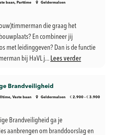
ste baan, Parttime
Geldermalsen
fbouw)timmerman die graag het
bouwplaats? En combineer jij
 met leidinggeven? Dan is de functie
erman bij HaVL j...
Lees verder
e Brandveiligheid
€
€
lltime, Vaste baan
Geldermalsen
2.900 -
3.900
ge Brandveiligheid ga je
ies aanbrengen om branddoorslag en