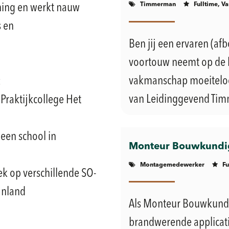
Timmerman
Fulltime, Va
ning en werkt nauw
s en
Ben jij een ervaren (a
voortouw neemt op de 
vakmanschap moeiteloos
:
van Leidinggevend Timm
 Praktijkcollege Het
 een school in
Monteur Bouwkundig
Montagemedewerker
Fu
k op verschillende SO-
jnland
Als Monteur Bouwkundi
brandwerende applicat