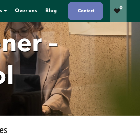
0
s
Over ons
Blog
Contact
ner –
ol
es