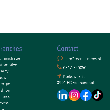
ranches
Contact
ministratie
info@recruit-mens.nl
utomotive
0317-750050
eauty
Kerkewijk 65
ouw
3901 EC Veenendaal
nergie
ashion
inance
tness
roen