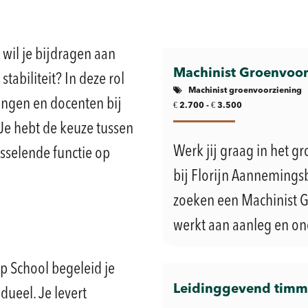
 wil je bijdragen aan
Machinist Groenvoor
tabiliteit? In deze rol
Machinist groenvoorziening
lingen en docenten bij
€
€
2.700 -
3.500
Je hebt de keuze tussen
Werk jij graag in het 
isselende functie op
bij Florijn Aannemingsb
zoeken een Machinist G
werkt aan aanleg en on
p School begeleid je
Leidinggevend tim
dueel. Je levert