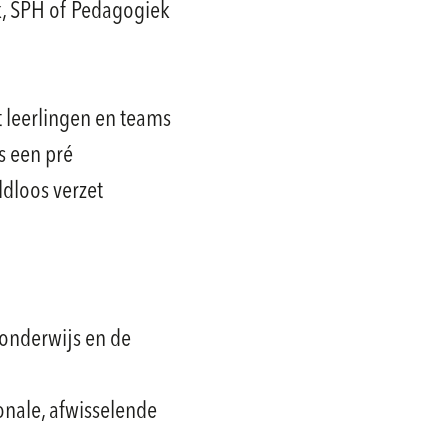
, SPH of Pedagogiek
t leerlingen en teams
s een pré
ldloos verzet
 onderwijs en de
onale, afwisselende