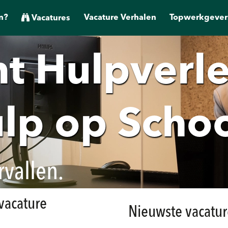
n?
Vacature Verhalen
Topwerkgever
Vacatures
t Hulpverle
lp op Scho
rvallen.
 vacature
Nieuwste vacatur