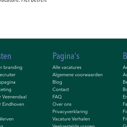
acature. Het betreft
sten
Pagina's
B
r branding
Alle vacatures
Ad
ecruiter
Algemene voorwaarden
A
spagina
Blog
B
eting
Contact
B
r Veenendaal
FAQ
E
r Eindhoven
Over ons
F
Privacyverklaring
F
Werven
Vacature Verhalen
Fi
ng
Veelgestelde vragen
G