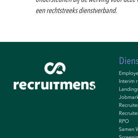
ondersteunen bij de werving voor deze v
een rechtstreeks dienstverband.
Dien
Employe
Interim r
Landing
Jobmark
Recruite
Recruite
RPO
Samen 
Screeni