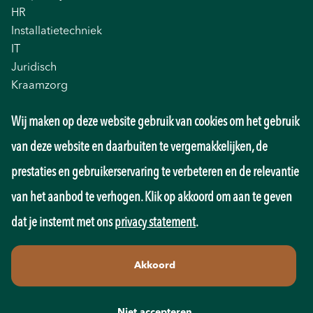
HR
Installatietechniek
IT
Juridisch
Kraamzorg
Logistiek
Wij maken op deze website gebruik van cookies om het gebruik
Management
Marketing
van deze website en daarbuiten te vergemakkelijken, de
Onderwijs
prestaties en gebruikerservaring te verbeteren en de relevantie
Overheid
Pedagogiek
van het aanbod te verhogen. Klik op akkoord om aan te geven
Productie
dat je instemt met ons
privacy statement
.
Retail
Sales
Akkoord
Techniek
Transport
Wellness
Niet accepteren