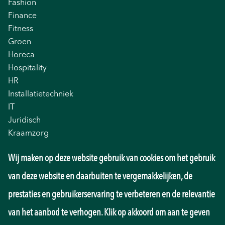
Fashion
Finance
Fitness
Groen
Horeca
Hospitality
HR
Installatietechniek
IT
Juridisch
Kraamzorg
Logistiek
Wij maken op deze website gebruik van cookies om het gebruik
Management
Marketing
van deze website en daarbuiten te vergemakkelijken, de
Onderwijs
prestaties en gebruikerservaring te verbeteren en de relevantie
Overheid
Pedagogiek
van het aanbod te verhogen. Klik op akkoord om aan te geven