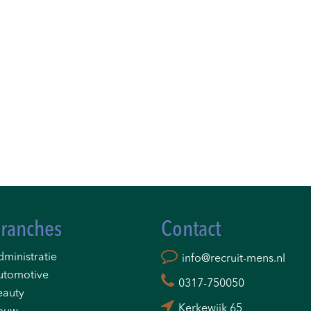
ranches
Contact
ministratie
info@recruit-mens.nl
utomotive
0317-750050
eauty
Kerkewijk 65