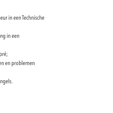
eur in een Technische
ng in een
pré;
ren en problemen
ngels.