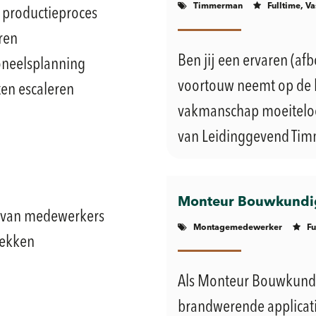
Timmerman
Fulltime, Va
 productieproces
ren
Ben jij een ervaren (a
oneelsplanning
voortouw neemt op de 
en escaleren
vakmanschap moeiteloos
van Leidinggevend Timm
Monteur Bouwkundig
n van medewerkers
Montagemedewerker
Fu
rekken
Als Monteur Bouwkundi
brandwerende applicat