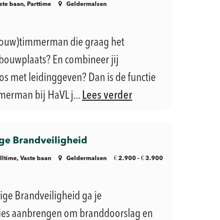
ste baan, Parttime
Geldermalsen
fbouw)timmerman die graag het
bouwplaats? En combineer jij
 met leidinggeven? Dan is de functie
erman bij HaVL j...
Lees verder
e Brandveiligheid
€
€
lltime, Vaste baan
Geldermalsen
2.900 -
3.900
ge Brandveiligheid ga je
ies aanbrengen om branddoorslag en