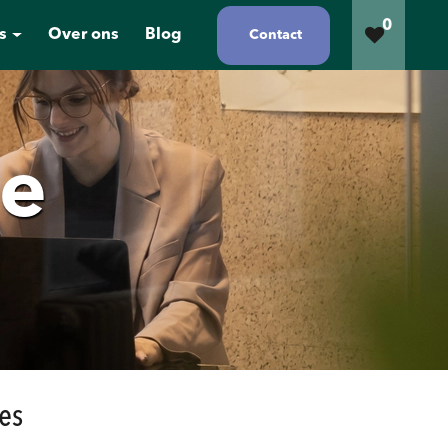
0
s
Over ons
Blog
Contact
ie
es