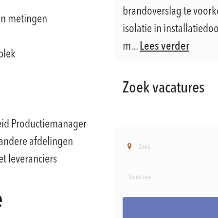
brandoverslag te voor
van metingen
isolatie in installatie
m...
Lees verder
plek
Zoek vacatures
heid Productiemanager
 andere afdelingen
t leveranciers
e