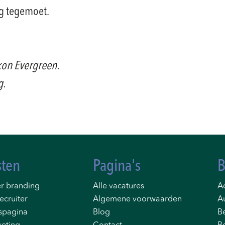
aag tegemoet.
okon Evergreen.
g.
sten
Pagina's
B
r branding
Alle vacatures
Ad
ecruiter
Algemene voorwaarden
A
spagina
Blog
B