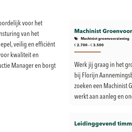
oordelijk voor het
Machinist Groenvoor
nsturing van het
Machinist groenvoorziening
pel, veilig en efficiënt
€
€
2.700 -
3.500
oor kwaliteit en
Werk jij graag in het 
ductie Manager en borgt
bij Florijn Aannemingsb
zoeken een Machinist G
werkt aan aanleg en on
Leidinggevend tim