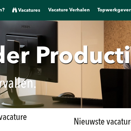
n?
Vacature Verhalen
Topwerkgever
Vacatures
er Product
rvallen.
 vacature
Nieuwste vacatur