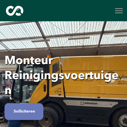
Monteur
Reinigingsvoertuige
n
Solliciteren