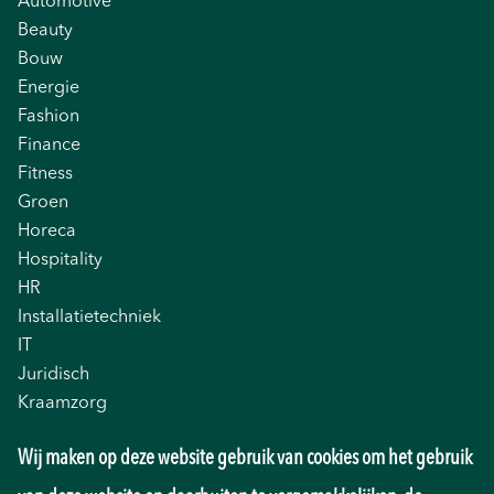
Automotive
Beauty
Bouw
Energie
Fashion
Finance
Fitness
Groen
Horeca
Hospitality
HR
Installatietechniek
IT
Juridisch
Kraamzorg
Logistiek
Wij maken op deze website gebruik van cookies om het gebruik
Management
Marketing