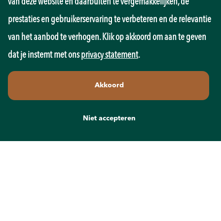
van deze website en daarbuiten te vergemakkelijken, de
Onderwijs
prestaties en gebruikerservaring te verbeteren en de relevantie
Overheid
Pedagogiek
van het aanbod te verhogen. Klik op akkoord om aan te geven
Productie
dat je instemt met ons
privacy statement
.
Retail
Sales
Akkoord
Techniek
Transport
Wellness
Niet accepteren
Zorg
Contact
info@recruit-mens.nl
0317-750050
Kerkewijk 65
3901 EC Veenendaal