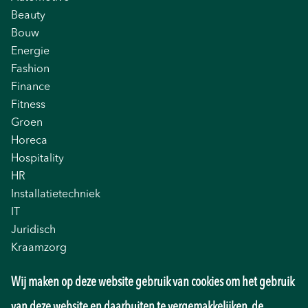
Beauty
Bouw
Energie
Fashion
Finance
Fitness
Groen
Horeca
Hospitality
HR
Installatietechniek
IT
Juridisch
Kraamzorg
Logistiek
Wij maken op deze website gebruik van cookies om het gebruik
Management
Marketing
van deze website en daarbuiten te vergemakkelijken, de