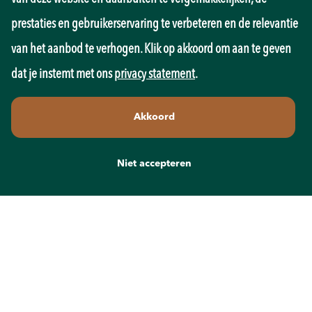
Onderwijs
prestaties en gebruikerservaring te verbeteren en de relevantie
Overheid
Pedagogiek
van het aanbod te verhogen. Klik op akkoord om aan te geven
Productie
dat je instemt met ons
privacy statement
.
Retail
Sales
Akkoord
Techniek
Transport
Wellness
Niet accepteren
Zorg
Contact
info@recruit-mens.nl
0317-750050
Kerkewijk 65
3901 EC Veenendaal