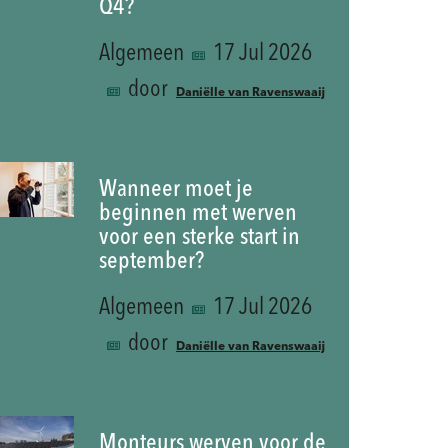
Q4?
Algemeen
17 Jul 2026
door
Daniëlle van Ravenswaaij
Wanneer moet je
beginnen met werven
voor een sterke start in
september?
Algemeen
17 Jul 2026
door
Daniëlle van Ravenswaaij
Monteurs werven voor de