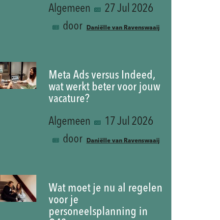
Algemeen
27 Jul 2026
door
Daniëlle van Ravenswaaij
Meta Ads versus Indeed,
wat werkt beter voor jouw
vacature?
Algemeen
17 Jul 2026
door
Daniëlle van Ravenswaaij
Wat moet je nu al regelen
voor je
personeelsplanning in