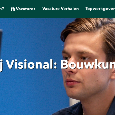
n?
Vacature Verhalen
Topwerkgever
Vacatures
j Visional: Bouwkun