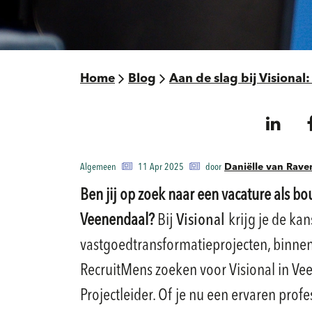
Home
Blog
Aan de slag bij Visiona
Algemeen
11 Apr 2025
door
Daniëlle van Rave
Ben jij op zoek naar een vacature als bo
Veenendaal?
Bij
Visional
krijg je de k
vastgoedtransformatieprojecten, binnen
RecruitMens zoeken voor Visional in V
Projectleider. Of je nu een ervaren prof