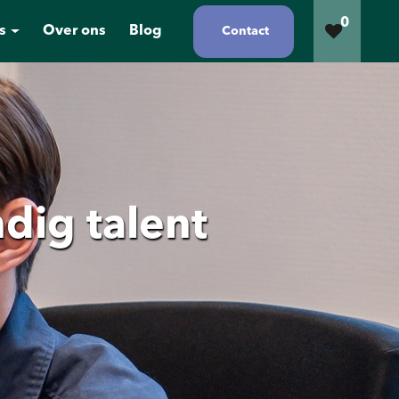
0
s
Over ons
Blog
Contact
dig talent