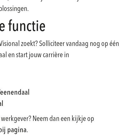
plossingen.
e functie
Visional zoekt? Solliciteer vandaag nog op één
l en start jouw carrière in
Veenendaal
al
ls werkgever? Neem dan een kijkje op
ij pagina
.