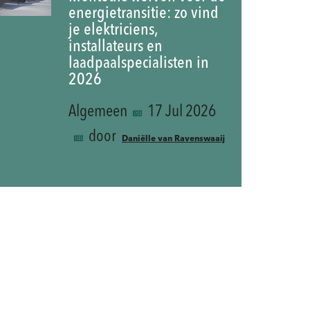
energietransitie: zo vind
je elektriciens,
installateurs en
laadpaalspecialisten in
2026
Algemeen
17 Jul 2026
door
Daniëlle van Ravenswaaij