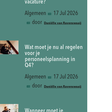
vacature?
Algemeen
17 Jul 2026
door
Daniëlle van Ravenswaaij
Wat moet je nu al regelen
voor je
personeelsplanning in
Q4?
Algemeen
17 Jul 2026
door
Daniëlle van Ravenswaaij
Wanneer moet je