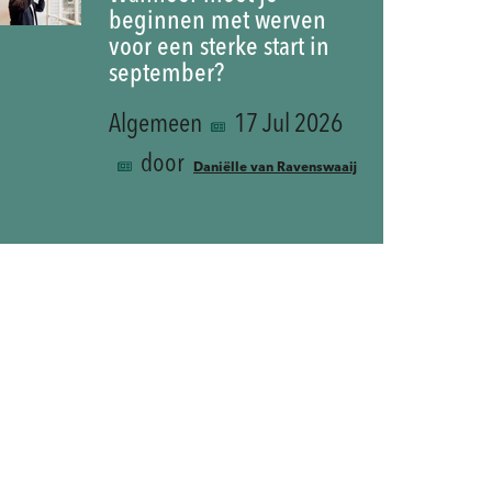
beginnen met werven
voor een sterke start in
september?
Algemeen
17 Jul 2026
door
Daniëlle van Ravenswaaij