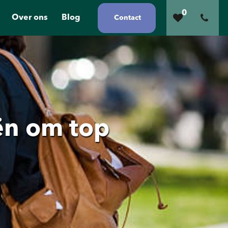
0
Over ons
Blog
Contact
ën om top