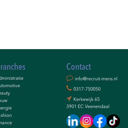
ranches
Contact
ministratie
info@recruit-mens.nl
utomotive
0317-750050
eauty
Kerkewijk 65
ouw
3901 EC Veenendaal
nergie
ashion
inance