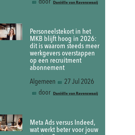
door
Daniëlle van Ravenswaaij
Personeelstekort in het
MKB blijft hoog in 2026:
dit is waarom steeds meer
werkgevers overstappen
op een recruitment
abonnement
Algemeen
27 Jul 2026
door
Daniëlle van Ravenswaaij
Meta Ads versus Indeed,
wat werkt beter voor jouw