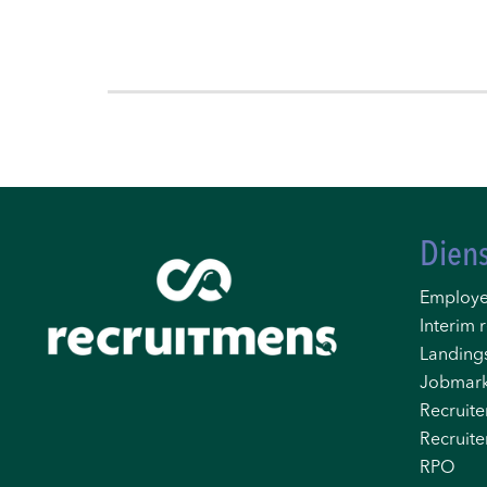
Dien
Employe
Interim r
Landing
Jobmark
Recruite
Recruite
RPO