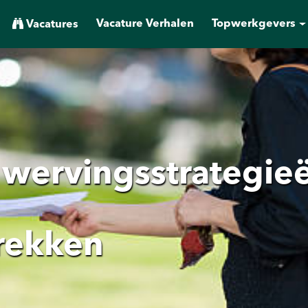
Vacature Verhalen
Topwerkgevers
Vacatures
e wervingsstrategie
trekken