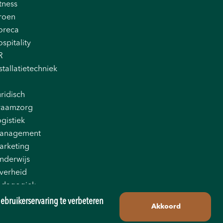
tness
roen
oreca
spitality
R
stallatietechniek
ridisch
raamzorg
gistiek
anagement
arketing
nderwijs
verheid
edagogiek
oductie
ebruikerservaring te verbeteren
Akkoord
tail