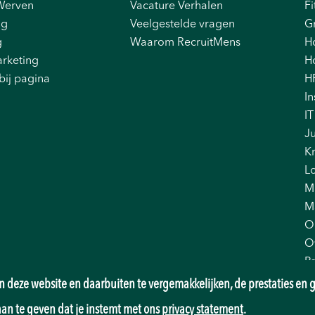
Werven
Vacature Verhalen
Fi
ng
Veelgestelde vragen
G
g
Waarom RecruitMens
H
rketing
Ho
bij pagina
H
In
IT
Ju
K
Lo
M
M
O
O
P
Pr
 deze website en daarbuiten te vergemakkelijken, de prestaties en g
Re
aan te geven dat je instemt met ons
privacy statement
.