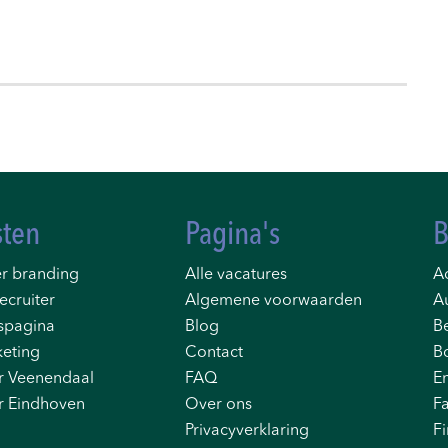
sten
Pagina's
B
r branding
Alle vacatures
Ad
ecruiter
Algemene voorwaarden
A
spagina
Blog
B
eting
Contact
B
r Veenendaal
FAQ
E
r Eindhoven
Over ons
F
Privacyverklaring
F