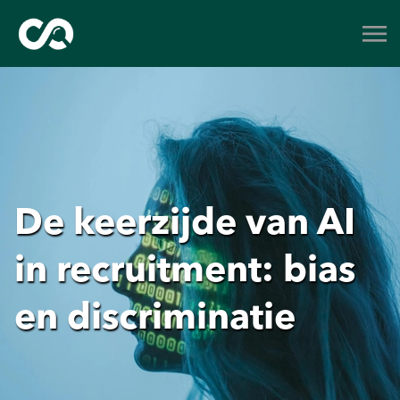
De keerzijde van AI
in recruitment: bias
en discriminatie