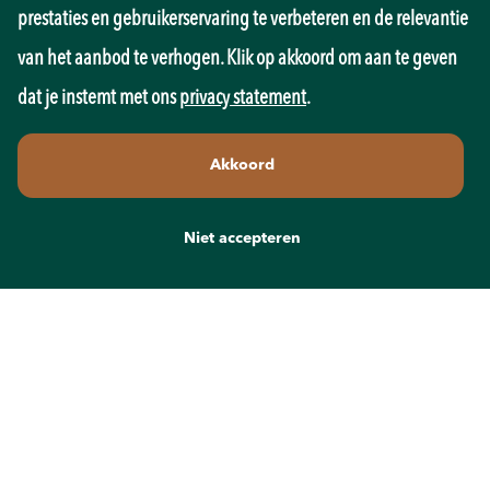
Onderwijs
prestaties en gebruikerservaring te verbeteren en de relevantie
Overheid
Pedagogiek
van het aanbod te verhogen. Klik op akkoord om aan te geven
Productie
dat je instemt met ons
privacy statement
.
Retail
Sales
Akkoord
Techniek
Transport
Wellness
Niet accepteren
Zorg
Contact
info@recruit-mens.nl
0317-750050
Kerkewijk 65
3901 EC Veenendaal