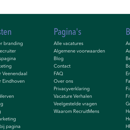
sten
Pagina's
B
r branding
Alle vacatures
Ad
ecruiter
Algemene voorwaarden
A
spagina
Blog
B
eting
Contact
B
r Veenendaal
FAQ
E
r Eindhoven
Over ons
F
Privacyverklaring
F
Werven
Vacature Verhalen
Fi
ng
Veelgestelde vragen
G
g
Waarom RecruitMens
H
rketing
Ho
bij pagina
H