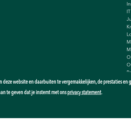
In
IT
Ju
K
Lo
M
M
O
O
P
Pr
 deze website en daarbuiten te vergemakkelijken, de prestaties en g
Re
aan te geven dat je instemt met ons
privacy statement
.
Sa
T
T
W
Z