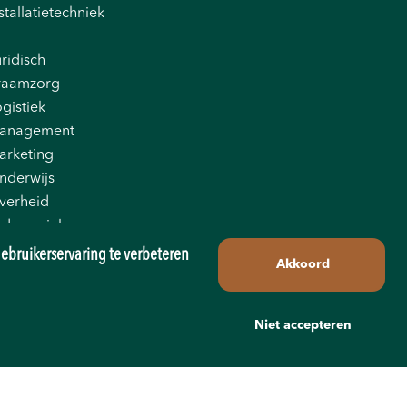
stallatietechniek
ridisch
raamzorg
gistiek
anagement
arketing
nderwijs
verheid
edagogiek
oductie
ebruikerservaring te verbeteren
Akkoord
tail
les
echniek
Niet accepteren
ransport
ellness
org