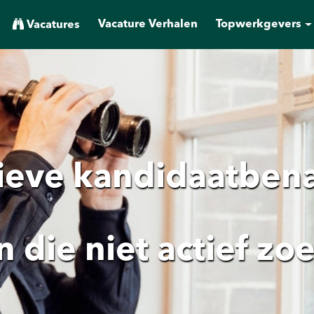
Vacature Verhalen
Topwerkgevers
Vacatures
ieve kandidaatben
 die niet actief zo