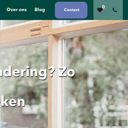
0
Over ons
Blog
Contact
adering? Zo
eken