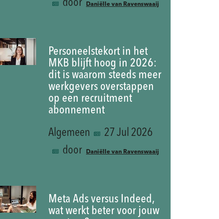
door
Daniëlle van Ravenswaaij
Personeelstekort in het
MKB blijft hoog in 2026:
dit is waarom steeds meer
werkgevers overstappen
op een recruitment
abonnement
Algemeen
27 Jul 2026
door
Daniëlle van Ravenswaaij
Meta Ads versus Indeed,
wat werkt beter voor jouw