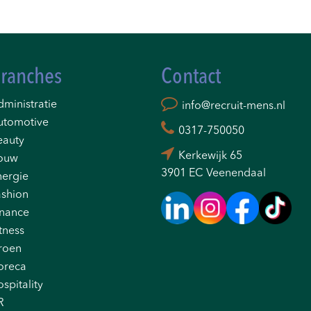
ranches
Contact
ministratie
info@recruit-mens.nl
utomotive
0317-750050
eauty
Kerkewijk 65
ouw
3901 EC Veenendaal
nergie
ashion
inance
tness
roen
oreca
spitality
R