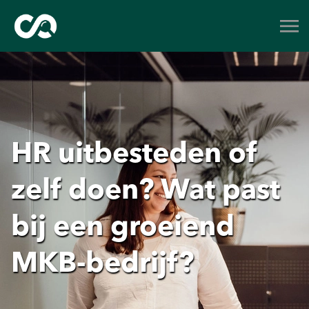
HR uitbesteden of
zelf doen? Wat past
bij een groeiend
MKB-bedrijf?