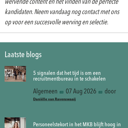
wervende content en het vinden van de perfecte
kandidaten. Neem vandaag nog contact met ons
op voor een succesvolle werving en selectie.
Laatste blogs
5 signalen dat het tijd is om een
recruitmentbureau in te schakelen
Algemeen
07 Aug 2026
door
Daniëlle van Ravenswaaij
Personeelstekort in het MKB blijft hoog in