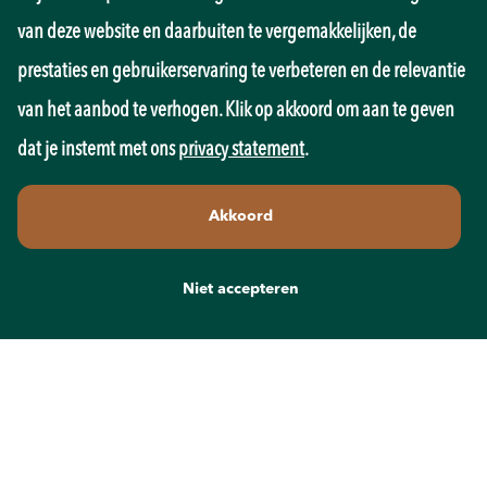
Marketing
van deze website en daarbuiten te vergemakkelijken, de
Onderwijs
prestaties en gebruikerservaring te verbeteren en de relevantie
Overheid
Pedagogiek
van het aanbod te verhogen. Klik op akkoord om aan te geven
Productie
dat je instemt met ons
privacy statement
.
Retail
Sales
Akkoord
Techniek
Transport
Wellness
Niet accepteren
Zorg
Contact
info@recruit-mens.nl
0317-750050
Kerkewijk 65