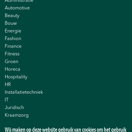
Administratie
Automotive
Beauty
Bouw
Energie
Fashion
Finance
Fitness
Groen
Horeca
Hospitality
HR
Installatietechniek
IT
Juridisch
Kraamzorg
Logistiek
Wij maken op deze website gebruik van cookies om het gebruik
Management