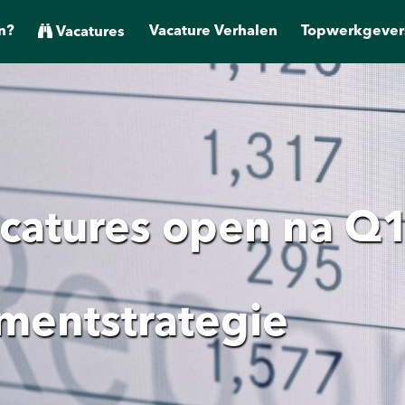
n?
Vacature Verhalen
Topwerkgever
Vacatures
catures open na Q1?
tmentstrategie