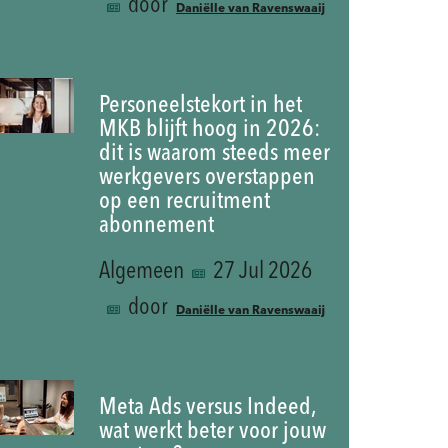
door
Daniëlle van Ravenswaaij
Personeelstekort in het
MKB blijft hoog in 2026:
dit is waarom steeds meer
werkgevers overstappen
op een recruitment
abonnement
Algemeen
27 Jul 2026
door
Daniëlle van Ravenswaaij
Meta Ads versus Indeed,
wat werkt beter voor jouw