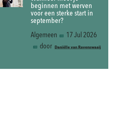
beginnen met werven
voor een sterke start in
september?
Algemeen
17 Jul 2026
door
Daniëlle van Ravenswaaij