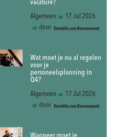
vacature?
Algemeen
17 Jul 2026
door
Daniëlle van Ravenswaaij
Wat moet je nu al regelen
voor je
personeelsplanning in
Q4?
Algemeen
17 Jul 2026
door
Daniëlle van Ravenswaaij
Wanneer moet je