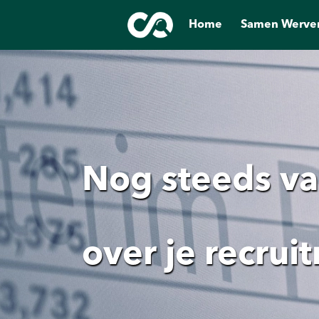
Home
Samen Werve
Nog steeds va
over je recrui