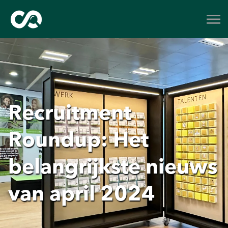
Recruitment
Roundup: Het
belangrijkste nieuws
van april 2024