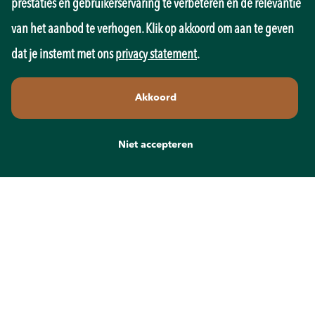
prestaties en gebruikerservaring te verbeteren en de relevantie
Overheid
Pedagogiek
van het aanbod te verhogen. Klik op akkoord om aan te geven
Productie
dat je instemt met ons
privacy statement
.
Retail
Sales
Akkoord
Techniek
Transport
Wellness
Niet accepteren
Zorg
Contact
info@recruit-mens.nl
0317-750050
Kerkewijk 65
3901 EC Veenendaal